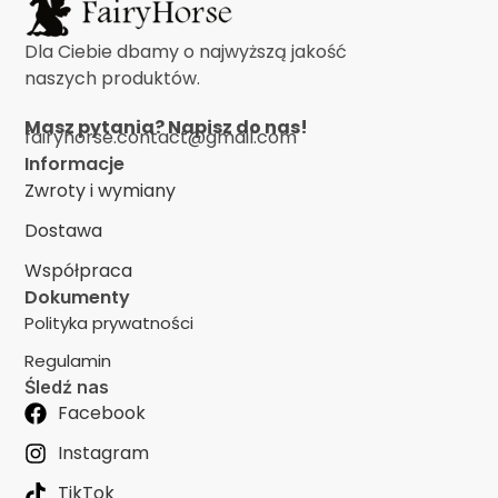
Dla Ciebie dbamy o najwyższą jakość
naszych produktów.
Masz pytania? Napisz do nas!
fairyhorse.contact@gmail.com
Informacje
Zwroty i wymiany
Dostawa
Współpraca
Dokumenty
Polityka prywatności
Regulamin
Śledź nas
Facebook
Instagram
TikTok