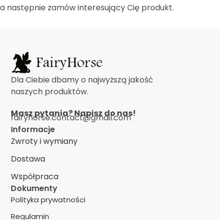
a następnie zamów interesujący Cię produkt.
Dla Ciebie dbamy o najwyższą jakość
naszych produktów.
Masz pytania? Napisz do nas!
fairyhorse.contact@gmail.com
Informacje
Zwroty i wymiany
Dostawa
Współpraca
Dokumenty
Polityka prywatności
Regulamin