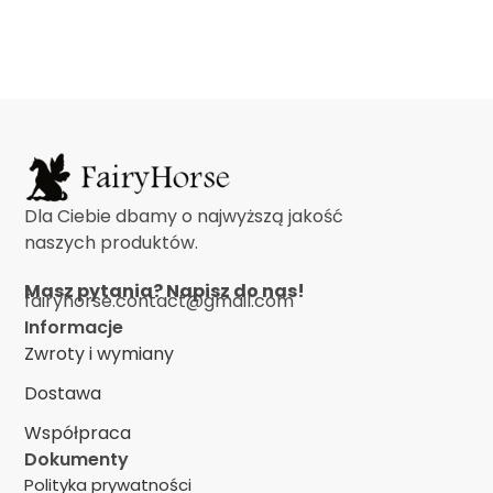
Dla Ciebie dbamy o najwyższą jakość
naszych produktów.
Masz pytania? Napisz do nas!
fairyhorse.contact@gmail.com
Informacje
Zwroty i wymiany
Dostawa
Współpraca
Dokumenty
Polityka prywatności