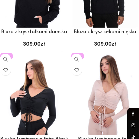
Bluza z kryształkami damska
Bluza z kryształkami męska
309.00
zł
309.00
zł
-5%
-5%
Bluzka treningowa Fairy Black
Bluzka treningowa Fairy