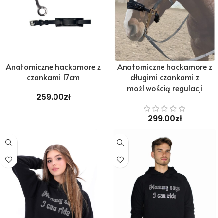
Anatomiczne hackamore z
Anatomiczne hackamore z
czankami 17cm
długimi czankami z
możliwością regulacji
259.00
zł
299.00
zł