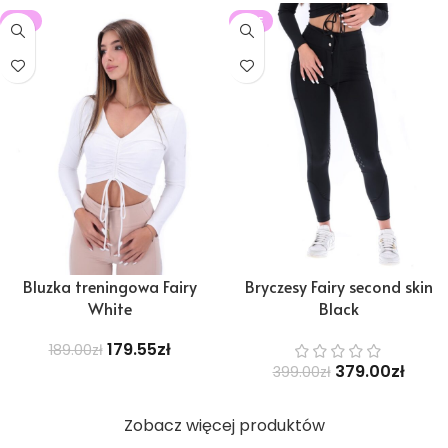
-5%
SALE
Bluzka treningowa Fairy
Bryczesy Fairy second skin
White
Black
179.55
zł
189.00
zł
379.00
zł
399.00
zł
Zobacz więcej produktów