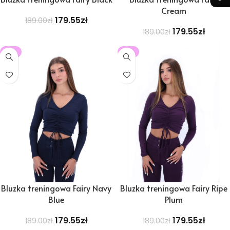
Cream
179.55
zł
189.00
zł
179.55
zł
189.00
zł
-5%
-5%
Bluzka treningowa Fairy Navy
Bluzka treningowa Fairy Ripe
Blue
Plum
179.55
zł
179.55
zł
189.00
zł
189.00
zł