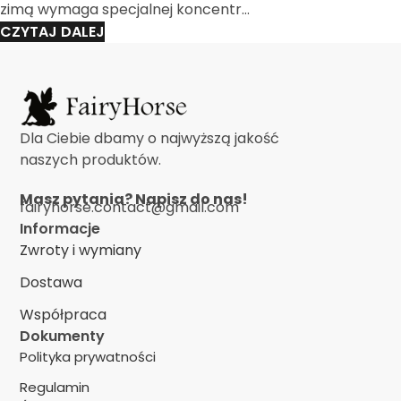
zimą wymaga specjalnej koncentr...
CZYTAJ DALEJ
Dla Ciebie dbamy o najwyższą jakość
naszych produktów.
Masz pytania? Napisz do nas!
fairyhorse.contact@gmail.com
Informacje
Zwroty i wymiany
Dostawa
Współpraca
Dokumenty
Polityka prywatności
Regulamin