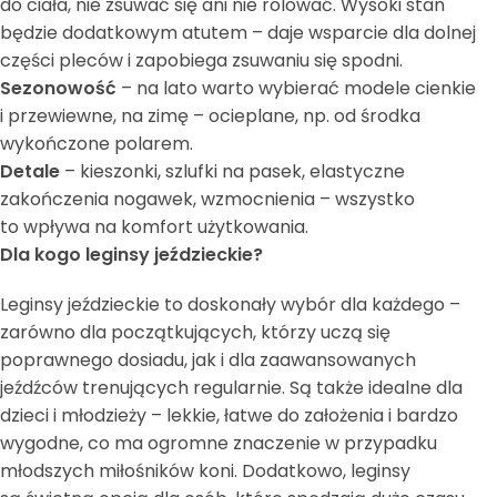
do ciała, nie zsuwać się ani nie rolować. Wysoki stan
będzie dodatkowym atutem – daje wsparcie dla dolnej
części pleców i zapobiega zsuwaniu się spodni.
Sezonowość
– na lato warto wybierać modele cienkie
i przewiewne, na zimę – ocieplane, np. od środka
wykończone polarem.
Detale
– kieszonki, szlufki na pasek, elastyczne
zakończenia nogawek, wzmocnienia – wszystko
to wpływa na komfort użytkowania.
Dla kogo leginsy jeździeckie?
Leginsy jeździeckie to doskonały wybór dla każdego –
zarówno dla początkujących, którzy uczą się
poprawnego dosiadu, jak i dla zaawansowanych
jeźdźców trenujących regularnie. Są także idealne dla
dzieci i młodzieży – lekkie, łatwe do założenia i bardzo
wygodne, co ma ogromne znaczenie w przypadku
młodszych miłośników koni. Dodatkowo, leginsy