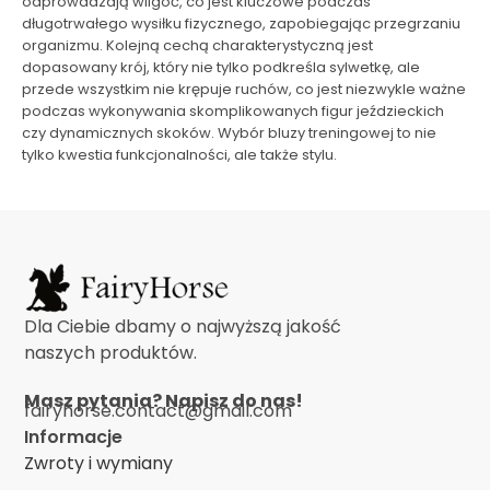
odprowadzają wilgoć, co jest kluczowe podczas
długotrwałego wysiłku fizycznego, zapobiegając przegrzaniu
organizmu. Kolejną cechą charakterystyczną jest
dopasowany krój, który nie tylko podkreśla sylwetkę, ale
przede wszystkim nie krępuje ruchów, co jest niezwykle ważne
podczas wykonywania skomplikowanych figur jeździeckich
czy dynamicznych skoków. Wybór bluzy treningowej to nie
tylko kwestia funkcjonalności, ale także stylu.
Dla Ciebie dbamy o najwyższą jakość
naszych produktów.
Masz pytania? Napisz do nas!
fairyhorse.contact@gmail.com
Informacje
Zwroty i wymiany