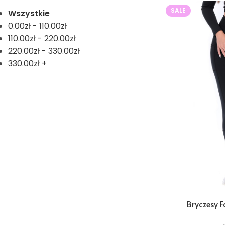
SALE
Wszystkie
0.00
zł
-
110.00
zł
110.00
zł
-
220.00
zł
220.00
zł
-
330.00
zł
330.00
zł
+
Bryczesy F