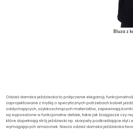
Bluza z 
Odzież damska jeździecka to połączenie elegancji, funkcjonalnoś
zaprojektowane z myślą o specyficznych potrzebach kobiet jeż
oddychających, szybkoschnących materiałów, zapewniają komfor
są wyposażone w funkcjonalne detale, takie jak ściągacze czy reg
które dopełniają strój jeździecki np. skarpety podkreślające sty
wymagających amazonek. Nasza odzież damska jeździecka tworzo