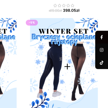
398.05
zł
419.00
zł
-5%