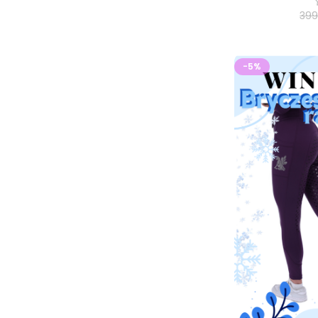
399
-5%