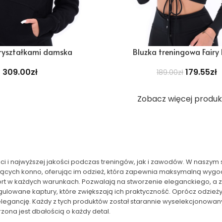
kryształkami damska
Bluzka treningowa Fairy
309.00
zł
179.55
zł
189.00
zł
Zobacz więcej produ
ci i najwyższej jakości podczas treningów, jak i zawodów. W naszym 
dżących konno, oferując im odzież, która zapewnia maksymalną wyg
t w każdych warunkach. Pozwalają na stworzenie eleganckiego, a 
ulowane kaptury, które zwiększają ich praktyczność. Oprócz odzieży,
l i elegancję. Każdy z tych produktów został starannie wyselekcjono
na jest dbałością o każdy detal.