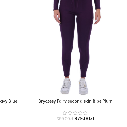
Navy Blue
Bryczesy Fairy second skin Ripe Plum
379.00
zł
399.00
zł