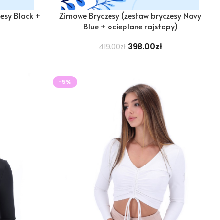
esy Black +
Zimowe Bryczesy (zestaw bryczesy Navy
)
Blue + ocieplane rajstopy)
398.00
zł
419.00
zł
-5%