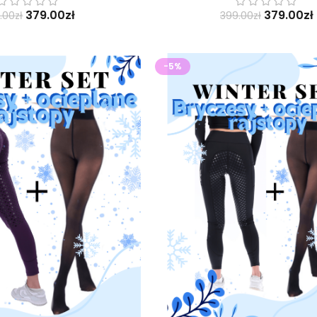
379.00
zł
379.00
zł
.00
zł
399.00
zł
-5%