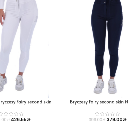
yczesy Fairy second skin
Bryczesy Fairy second skin 
426.55
zł
379.00
zł
.00
zł
399.00
zł