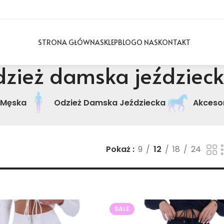
STRONA GŁÓWNA
SKLEP
BLOG
O NAS
KONTAKT
zież damska jeździec
 Męska
Odzież Damska Jeździecka
Akcesor
Pokaż
9
12
18
24
SALE