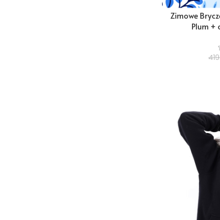
Zimowe Brycze
Plum + 
419