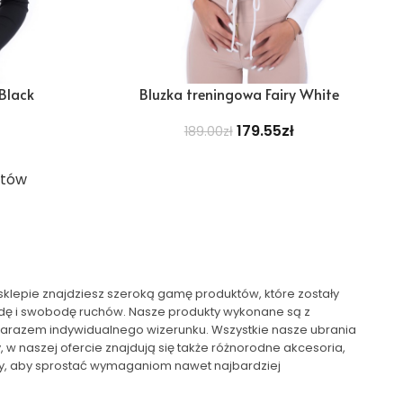
 Black
Bluzka treningowa Fairy White
179.55
zł
189.00
zł
któw
sklepie znajdziesz szeroką gamę produktów, które zostały
odę i swobodę ruchów. Nasze produkty wykonane są z
zarazem indywidualnego wizerunku. Wszystkie nasze ubrania
 w naszej ofercie znajdują się także różnorodne akcesoria,
wany, aby sprostać wymaganiom nawet najbardziej