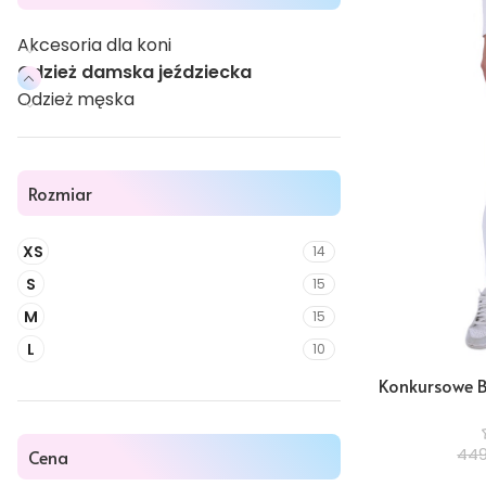
Akcesoria dla koni
Odzież damska jeździecka
Odzież męska
Rozmiar
XS
14
S
15
M
15
L
10
Konkursowe Br
449
Cena