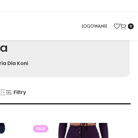
LOGOWANIE
0
ka
ia Dla Koni
Filtry
SALE