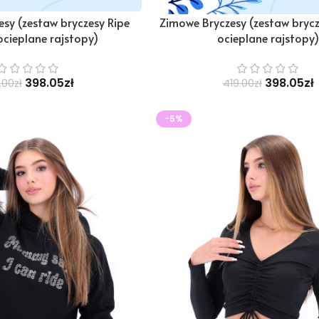
sy (zestaw bryczesy Ripe
Zimowe Bryczesy (zestaw brycz
ocieplane rajstopy)
ocieplane rajstopy
398.05
zł
398.05
zł
.00
zł
419.00
zł
-5%